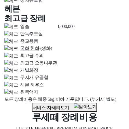
청자유골함
헤븐
최고급 장례
염습
1,000,000
단독추모실
종교용품
국화 헌화
(생화)
최고급 수의
최고급 오동나무관
개별화장
무지개 유골함
헤븐 하우스
원목액자
모든 장례비용은 체중 5kg 이하 기준입니다. (부가세 별도)
서비스 자세히보기
루세떼 장례비용
LUCETE HEAVEN
·
PREMIUM FUNERAL PRICE