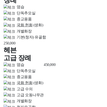
장례
염습
단독추모실
종교용품
국화 헌화
(생화)
개별화장
기본(청자) 유골함
250,000
헤븐
고급 장례
염습
450,000
단독추모실
종교용품
국화 헌화
(생화)
고급 수의
고급 오동나무관
개별화장