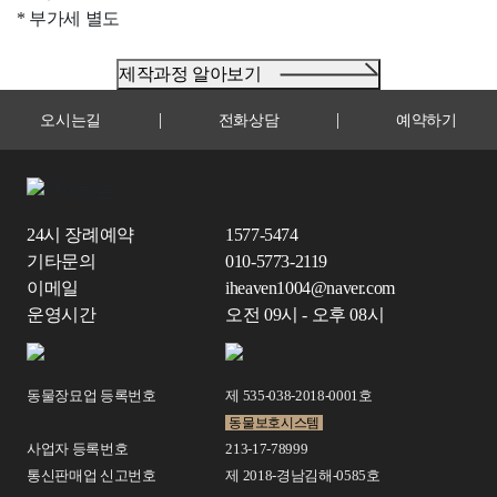
* 부가세 별도
제작과정 알아보기
|
|
오시는길
전화상담
예약하기
24시 장례예약
1577-5474
기타문의
010-5773-2119
이메일
iheaven1004@naver.com
운영시간
오전 09시 - 오후 08시
동물장묘업 등록번호
제 535-038-2018-0001호
동물보호시스템
사업자 등록번호
213-17-78999
통신판매업 신고번호
제 2018-경남김해-0585호